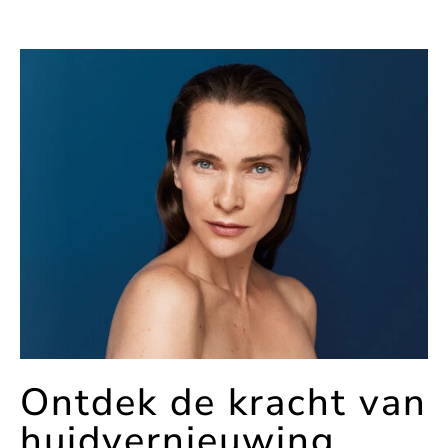
Ontdek de kracht van
huidvernieuwing