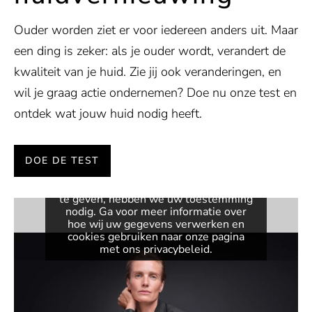
Ouder worden ziet er voor iedereen anders uit. Maar
een ding is zeker: als je ouder wordt, verandert de
kwaliteit van je huid. Zie jij ook veranderingen, en
wil je graag actie ondernemen? Doe nu onze test en
ontdek wat jouw huid nodig heeft.
Toestemming vereist
DOE DE TEST
Deze inhoud wordt geleverd door
Vimeo. Om de ingesloten video weer
te geven, hebben we uw toestemming
nodig. Ga voor meer informatie over
hoe wij uw gegevens verwerken en
cookies gebruiken naar onze pagina
met ons privacybeleid.
VIDEO ACTIVEREN
Altijd video's deblokkeren