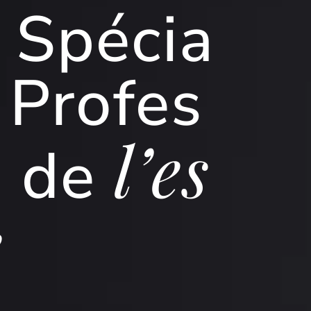
s Spé
cia
t Profes
l’es
s de
e