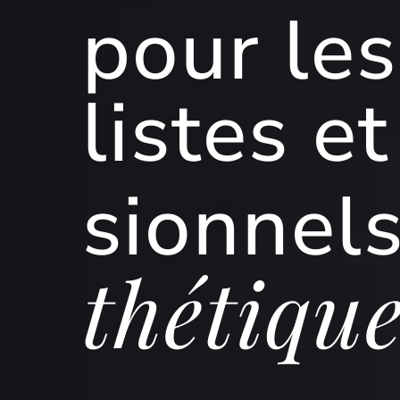
pour le
listes e
sionnel
thé
tiqu